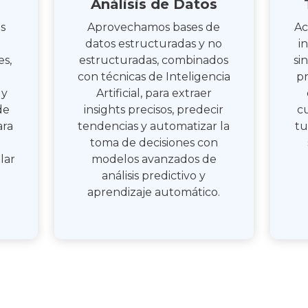
Análisis de Datos
s
Aprovechamos bases de
Ac
datos estructuradas y no
i
es,
estructuradas, combinados
si
con técnicas de Inteligencia
pr
 y
Artificial, para extraer
de
insights precisos, predecir
c
ara
tendencias y automatizar la
tu
toma de decisiones con
lar
modelos avanzados de
análisis predictivo y
aprendizaje automático.