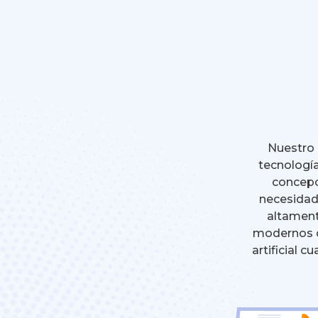
Nuestro 
tecnología
concepc
necesidad
altament
modernos de
artificial c