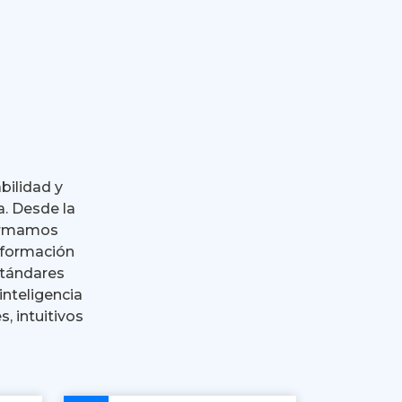
bilidad y
a. Desde la
formamos
nformación
stándares
inteligencia
s, intuitivos