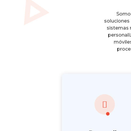
Somos
soluciones 
sistemas r
personali
móviles
proce