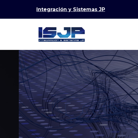
Saltar
Integración y Sistemas JP
al
contenido
Inteligencia Artificial Aplicada a Re
Automatizació