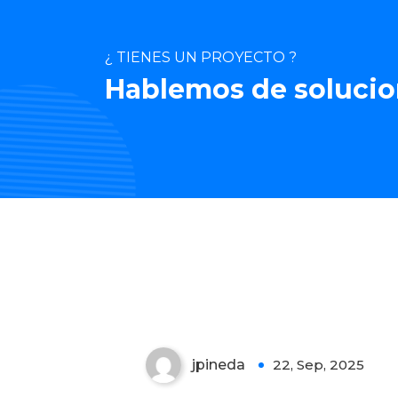
¿ TIENES UN PROYECTO ?
Hablemos de solucio
¿Por qué el “después” es
más importante que el
“antes”?
jpineda
22, Sep, 2025
0