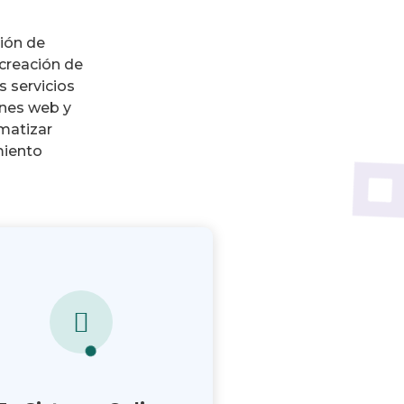
ión de
 creación de
s servicios
ones web y
omatizar
miento