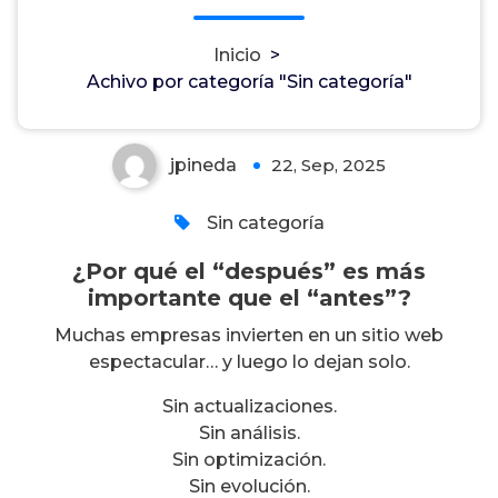
¿Por qué el “después” es más
Inicio
>
importante que el “antes”?
Achivo por categoría "Sin categoría"
jpineda
22, Sep, 2025
0
Sin categoría
¿Por qué el “después” es más
importante que el “antes”?
Muchas empresas invierten en un sitio web
espectacular… y luego lo dejan solo.
Sin actualizaciones.
Sin análisis.
Sin optimización.
Sin evolución.