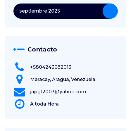
septiembre 2025
Contacto
+5804243682013
Maracay, Aragua, Venezuela
japg12003@yahoo.com
A toda Hora